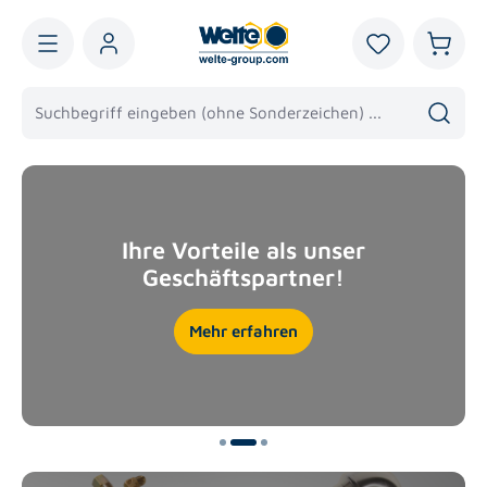
alt springen
Du hast 0 Pro
Warenk
Slider überspringen
Ihre Vorteile als unser
Geschäftspartner!
Mehr erfahren